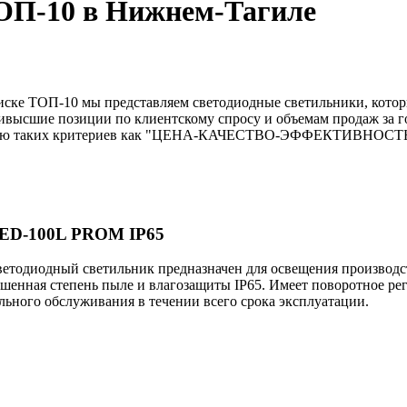
ОП-10 в Нижнем-Тагиле
иске ТОП-10 мы представляем светодиодные светильники, котор
высшие позиции по клиентскому спросу и объемам продаж за год
етанию таких критериев как "ЦЕНА-КАЧЕСТВО-ЭФФЕКТИВНОСТЬ
ED-100L PROM IP65
тодиодный светильник предназначен для освещения производс
ышенная степень пыле и влагозащиты IP65. Имеет поворотное ре
льного обслуживания в течении всего срока эксплуатации.