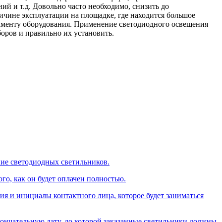
й и т.д. Довольно часто необходимо, снизить до
ичине эксплуатации на площадке, где находится большое
аменту оборудования. Применение светодиодного освещения
оров и правильно их установить.
ние светодиодных светильников.
го, как он будет оплачен полностью.
ия и инициалы контактного лица, которое будет заниматься
окончательную дату, до которой заказанные светильники должны