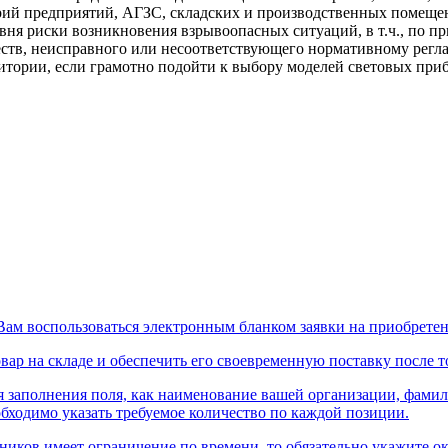
рий предприятий, АГЗС, складских и производственных помещени
ня риски возникновения взрывоопасных ситуаций, в т.ч., по пр
ств, неисправного или несоответствующего нормативному регл
итории, если грамотно подойти к выбору моделей световых приб
Вам воспользоваться электронным бланком заявки на приобрете
вар на складе и обеспечить его своевременную поставку после то
я заполнения поля, как наименование вашей организации, фамил
обходимо указать требуемое количество по каждой позиции.
ьников имеет ограничение по времени, то обязательно укажите 