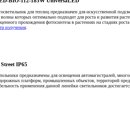
ED-BIO-112-185W UniversaLED
светильник для теплиц предназначен для искусственной подсв
 волны которых оптимально подходит для роста и развития расте
ценного прохождения фотосинтеза в растениях на стадиях рос
тр излучения
.
treet IP65
ильники предназначены для освещения автомагистралей, многопо
одорожных платформ, промышленных объектов, территорий пред
абельность применения данной линейки светильников достигается