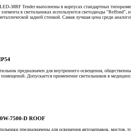
ED-38RF Tender выполнены в корпусах стандартных типоразмеро
о элемента в светильниках используются светодиоды "Reffond", 
металлической задней стенкой. Самая лучшая цена среди аналогов
IP54
ильник предназначен для внутреннего освещения, общественных
помещений. Допускается применение светильников в медицинск
60W-7500-D ROOF
тильники предназначены для освещения автозаправок, мостов,