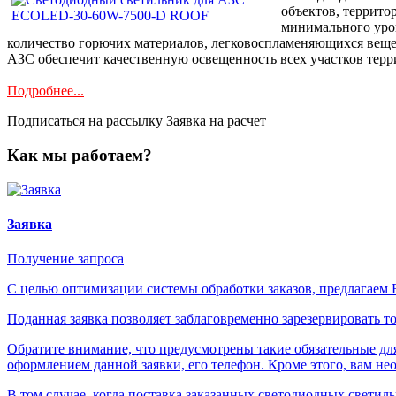
объектов, террито
минимального уров
количество горючих материалов, легковоспламеняющихся веще
АЗС обеспечит качественную освещенность всех участков терр
Подробнее...
Подписаться на рассылку
Заявка на расчет
Как мы работаем?
Заявка
Получение запроса
С целью оптимизации системы обработки заказов, предлагаем 
Поданная заявка позволяет заблаговременно зарезервировать то
Обратите внимание, что предусмотрены такие обязательные дл
оформлением данной заявки, его телефон. Кроме этого, вам не
В том случае, когда поставка заказанных светодиодных светил